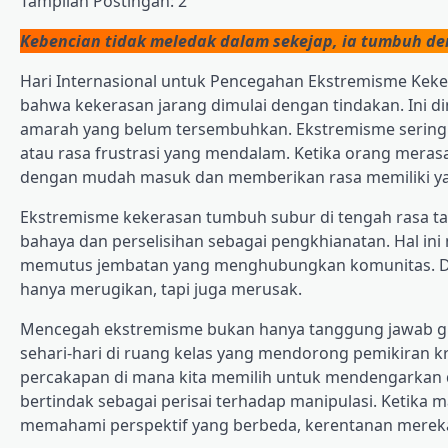
Tampilan Postingan:
2
Kebencian tidak meledak dalam sekejap, ia tumbuh d
Hari Internasional untuk Pencegahan Ekstremisme Keke
bahwa kekerasan jarang dimulai dengan tindakan. Ini 
amarah yang belum tersembuhkan. Ekstremisme seringkal
atau rasa frustrasi yang mendalam. Ketika orang merasa 
dengan mudah masuk dan memberikan rasa memiliki ya
Ekstremisme kekerasan tumbuh subur di tengah rasa tak
bahaya dan perselisihan sebagai pengkhianatan. Hal ini 
memutus jembatan yang menghubungkan komunitas. Di d
hanya merugikan, tapi juga merusak.
Mencegah ekstremisme bukan hanya tanggung jawab globa
sehari-hari di ruang kelas yang mendorong pemikiran kr
percakapan di mana kita memilih untuk mendengarkan d
bertindak sebagai perisai terhadap manipulasi. Ketika
memahami perspektif yang berbeda, kerentanan mereka 