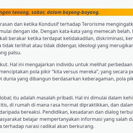
engan tenang, sabar, dalam bayang-bayang.
rasan dan ketika Kondusif terhadap Terorisme mengingatk
dimulai dengan ide. Dengan kata-kata yang memecah belah
i berakar ketika terdapat ketidakadilan, diskriminasi, ke
tidak terlihat atau tidak didengar, ideologi yang merugika
ng palsu.
ut. Hal ini mengajarkan individu untuk melihat perbedaan
menciptakan pola pikir “kita versus mereka”, yang secara p
unia yang dibangun berdasarkan keberagaman, pola pikir
l; itu adalah masalah pribadi. Hal ini dimulai dalam keh
itis, di rumah di mana rasa hormat dipraktikkan, dan dala
aripada bereaksi. Pendidikan, kesadaran dan dialog terbu
 masyarakat belajar mempertanyakan informasi yang salah d
terhadap narasi radikal akan berkurang.