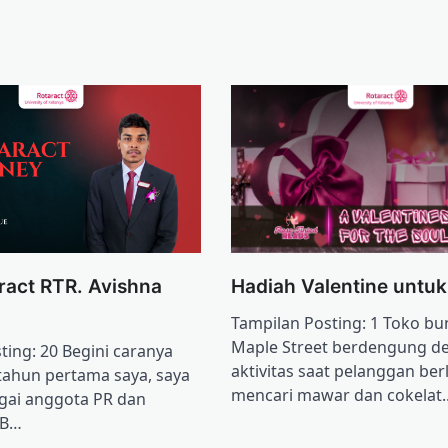
ract RTR. Avishna
Hadiah Valentine untuk
Tampilan Posting: 1 Toko bun
Maple Street berdengung d
ting: 20 Begini caranya
aktivitas saat pelanggan berl
 tahun pertama saya, saya
mencari mawar dan cokelat
gai anggota PR dan
LB…