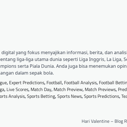
digital yang fokus menyajikan informasi, berita, dan analisi
tang liga-liga utama dunia seperti Liga Inggris, La Liga, Se
ampions serta Piala Dunia. Anda juga bisa menemukan opini 
bangan dalam sepak bola.
gue
,
Expert Predictions
,
Football
,
Football Analysis
,
Football Betti
iga
,
Live Scores
,
Match Day
,
Match Preview
,
Match Previews
,
Pred
orts Analysis
,
Sports Betting
,
Sports News
,
Sports Predictions
,
Te
Hari Valentine – Blog