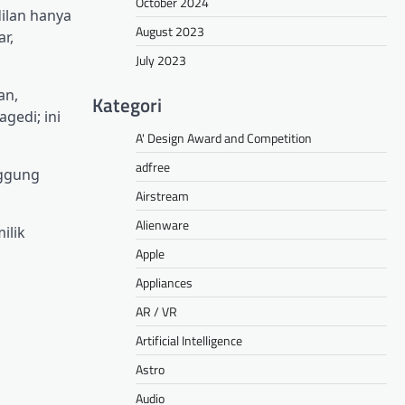
October 2024
ilan hanya
August 2023
r,
July 2023
an,
Kategori
gedi; ini
A' Design Award and Competition
adfree
nggung
Airstream
Alienware
ilik
Apple
Appliances
AR / VR
Artificial Intelligence
Astro
Audio