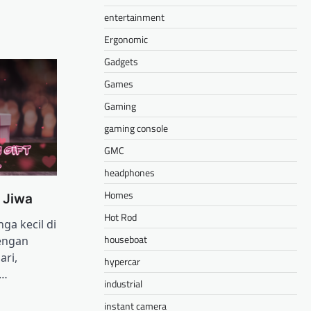
entertainment
Ergonomic
Gadgets
Games
Gaming
gaming console
GMC
headphones
Homes
 Jiwa
Hot Rod
ga kecil di
houseboat
engan
ari,
hypercar
.…
industrial
instant camera