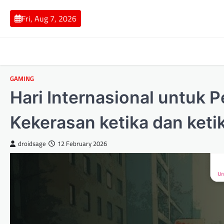
Skip
to
Fri, Aug 7, 2026
content
GAMING
Hari Internasional untuk
Kekerasan ketika dan keti
droidsage
12 February 2026