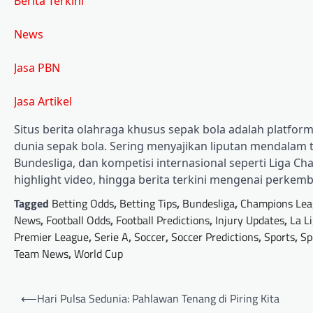
Berita Terkini
News
Jasa PBN
Jasa Artikel
Situs berita olahraga khusus sepak bola adalah platform 
dunia sepak bola. Sering menyajikan liputan mendalam ten
Bundesliga, dan kompetisi internasional seperti Liga Ch
highlight video, hingga berita terkini mengenai perkem
Tagged
Betting Odds
,
Betting Tips
,
Bundesliga
,
Champions Lea
News
,
Football Odds
,
Football Predictions
,
Injury Updates
,
La L
Premier League
,
Serie A
,
Soccer
,
Soccer Predictions
,
Sports
,
Sp
Team News
,
World Cup
Post
⟵
Hari Pulsa Sedunia: Pahlawan Tenang di Piring Kita