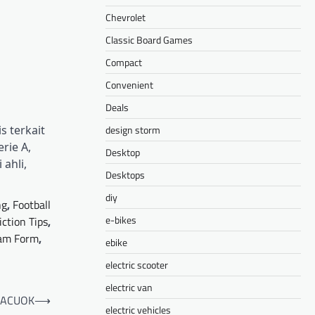
Chevrolet
Classic Board Games
Compact
Convenient
Deals
design storm
s terkait
rie A,
Desktop
ahli,
Desktops
diy
ng
,
Football
e-bikes
iction Tips
,
am Form
,
ebike
electric scooter
electric van
 RACUOK
⟶
electric vehicles