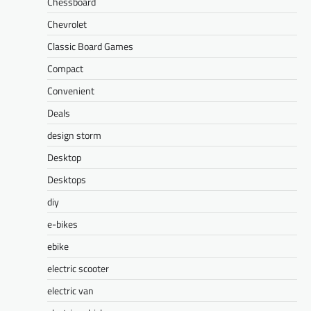
Chessboard
Chevrolet
Classic Board Games
Compact
Convenient
Deals
design storm
Desktop
Desktops
diy
e-bikes
ebike
electric scooter
electric van