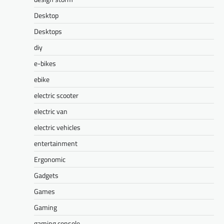
Desktop
Desktops
diy
e-bikes
ebike
electric scooter
electric van
electric vehicles
entertainment
Ergonomic
Gadgets
Games
Gaming
gaming console