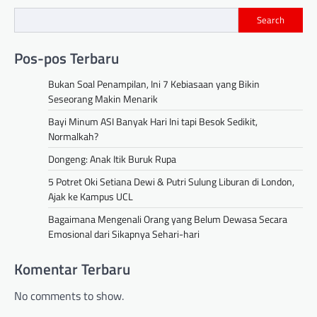
Search
Pos-pos Terbaru
Bukan Soal Penampilan, Ini 7 Kebiasaan yang Bikin
Seseorang Makin Menarik
Bayi Minum ASI Banyak Hari Ini tapi Besok Sedikit,
Normalkah?
Dongeng: Anak Itik Buruk Rupa
5 Potret Oki Setiana Dewi & Putri Sulung Liburan di London,
Ajak ke Kampus UCL
Bagaimana Mengenali Orang yang Belum Dewasa Secara
Emosional dari Sikapnya Sehari-hari
Komentar Terbaru
No comments to show.