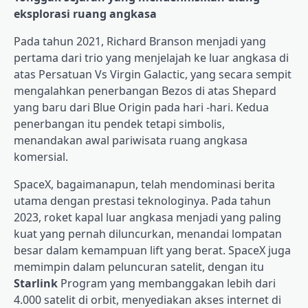
eksplorasi ruang angkasa
Pada tahun 2021, Richard Branson menjadi yang
pertama dari trio yang menjelajah ke luar angkasa di
atas Persatuan Vs Virgin Galactic, yang secara sempit
mengalahkan penerbangan Bezos di atas Shepard
yang baru dari Blue Origin pada hari -hari. Kedua
penerbangan itu pendek tetapi simbolis,
menandakan awal pariwisata ruang angkasa
komersial.
SpaceX, bagaimanapun, telah mendominasi berita
utama dengan prestasi teknologinya. Pada tahun
2023, roket kapal luar angkasa menjadi yang paling
kuat yang pernah diluncurkan, menandai lompatan
besar dalam kemampuan lift yang berat. SpaceX juga
memimpin dalam peluncuran satelit, dengan itu
Starlink
Program yang membanggakan lebih dari
4.000 satelit di orbit, menyediakan akses internet di