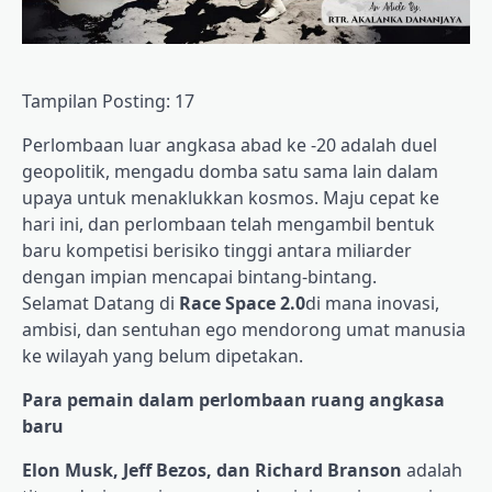
Tampilan Posting:
17
Perlombaan luar angkasa abad ke -20 adalah duel
geopolitik, mengadu domba satu sama lain dalam
upaya untuk menaklukkan kosmos. Maju cepat ke
hari ini, dan perlombaan telah mengambil bentuk
baru kompetisi berisiko tinggi antara miliarder
dengan impian mencapai bintang-bintang.
Selamat Datang di
Race Space 2.0
di mana inovasi,
ambisi, dan sentuhan ego mendorong umat manusia
ke wilayah yang belum dipetakan.
Para pemain dalam perlombaan ruang angkasa
baru
Elon Musk, Jeff Bezos, dan Richard Branson
adalah