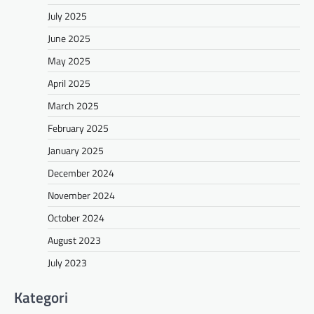
July 2025
June 2025
May 2025
April 2025
March 2025
February 2025
January 2025
December 2024
November 2024
October 2024
August 2023
July 2023
Kategori