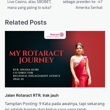
Live Casino, atau SBOBET,
sebagai presiden ke -47
mana yang paling lo suka?
Amerika Serikat
Related Posts
Jalan Rotaract RTR. Irak jauh
Tampilan Posting: 9 Kata pada awalnya, tapi sekarang
ini adalah bagian dari hidup saya yang telah