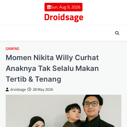
Skip
Sun, Aug 9, 2026
to
Droidsage
content
GAMING
Momen Nikita Willy Curhat
Anaknya Tak Selalu Makan
Tertib & Tenang
droidsage
28 May 2026