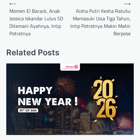
Post
⟵
⟶
navigation
Momen El Barack, Anak
Aisha Putri Kesha Ratuliu
Jessica Iskandar Lulus SD
Memasuki Usia Tiga Tahun,
Ditemani Ayahnya, Intip
Intip Potretnya Makin Mahir
Potretnya
Berpose
Related Posts