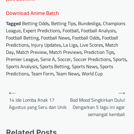
Download Anime Batch
Tagged
Betting Odds
,
Betting Tips
,
Bundesliga
,
Champions
League
,
Expert Predictions
,
Football
,
Football Analysis
,
Football Betting
,
Football News
,
Football Odds
,
Football
Predictions
,
Injury Updates
,
La Liga
,
Live Scores
,
Match
Day
,
Match Preview
,
Match Previews
,
Prediction Tips
,
Premier League
,
Serie A
,
Soccer
,
Soccer Predictions
,
Sports
,
Sports Analysis
,
Sports Betting
,
Sports News
,
Sports
Predictions
,
Team Form
,
Team News
,
World Cup
Post
⟵
⟶
navigation
14 Ide Lomba Anak 17
Bad Mood Singkirkan Dulu!
Agustus yang Seru dan Unik
Dengarkan 5 lagu ini agar
semangat kembali
Related Posts