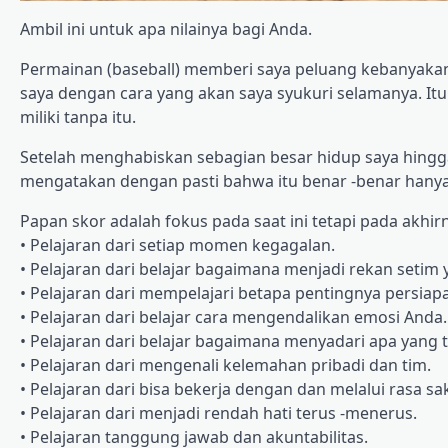
Ambil ini untuk apa nilainya bagi Anda.
Permainan (baseball) memberi saya peluang kebanyaka
saya dengan cara yang akan saya syukuri selamanya. I
miliki tanpa itu.
Setelah menghabiskan sebagian besar hidup saya hingga
mengatakan dengan pasti bahwa itu benar -benar hany
Papan skor adalah fokus pada saat ini tetapi pada akhirny
• Pelajaran dari setiap momen kegagalan.
• Pelajaran dari belajar bagaimana menjadi rekan setim 
• Pelajaran dari mempelajari betapa pentingnya persiap
• Pelajaran dari belajar cara mengendalikan emosi Anda.
• Pelajaran dari belajar bagaimana menyadari apa yang te
• Pelajaran dari mengenali kelemahan pribadi dan tim.
• Pelajaran dari bisa bekerja dengan dan melalui rasa sa
• Pelajaran dari menjadi rendah hati terus -menerus.
• Pelajaran tanggung jawab dan akuntabilitas.