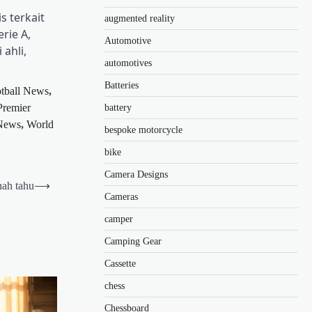
s terkait
augmented reality
rie A,
Automotive
ahli,
automotives
Batteries
tball News
,
Premier
battery
News
,
World
bespoke motorcycle
bike
Camera Designs
nah tahu
⟶
Cameras
camper
Camping Gear
Cassette
chess
Chessboard