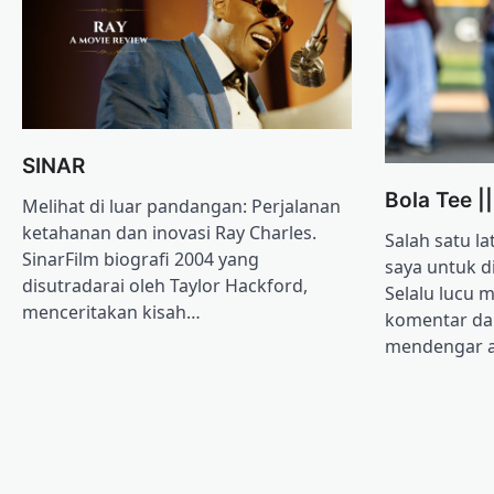
SINAR
Bola Tee |
Melihat di luar pandangan: Perjalanan
ketahanan dan inovasi Ray Charles.
Salah satu l
SinarFilm biografi 2004 yang
saya untuk d
disutradarai oleh Taylor Hackford,
Selalu lucu
menceritakan kisah…
komentar da
mendengar 