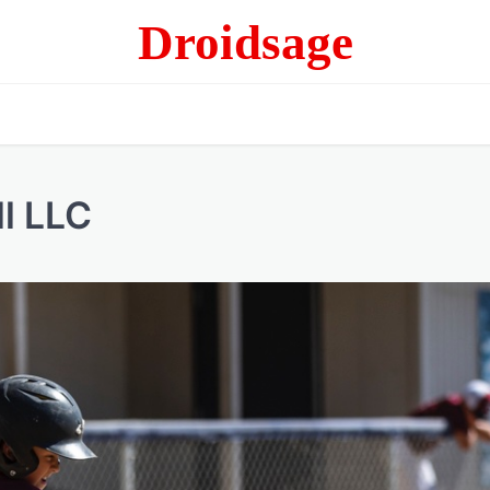
Droidsage
ll LLC