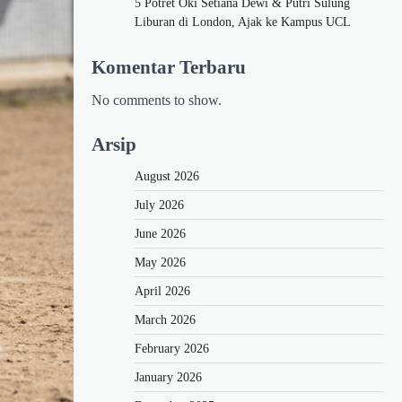
5 Potret Oki Setiana Dewi & Putri Sulung
Liburan di London, Ajak ke Kampus UCL
Komentar Terbaru
No comments to show.
Arsip
August 2026
July 2026
June 2026
May 2026
April 2026
March 2026
February 2026
January 2026