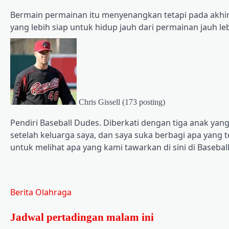
Bermain permainan itu menyenangkan tetapi pada akh
yang lebih siap untuk hidup jauh dari permainan jauh le
Chris Gissell (173 posting)
Pendiri Baseball Dudes. Diberkati dengan tiga anak yang 
setelah keluarga saya, dan saya suka berbagi apa yang t
untuk melihat apa yang kami tawarkan di sini di Basebal
Berita Olahraga
Jadwal pertadingan malam ini