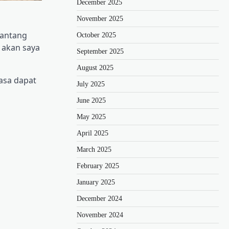
December 2025
November 2025
nantang
October 2025
 akan saya
September 2025
August 2025
asa dapat
July 2025
June 2025
May 2025
April 2025
March 2025
February 2025
January 2025
December 2024
November 2024