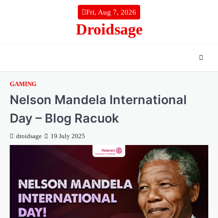
Skip
Fri, Aug 7, 2026
to
Droidsage
content
GAMING
Nelson Mandela International
Day – Blog Racuok
droidsage
19 July 2025