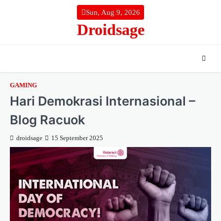
Skip
Sun, Aug 9, 2026
to
Droidsage
content
GAMING
Hari Demokrasi Internasional –
Blog Racuok
droidsage
15 September 2025