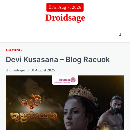
Skip
Fri, Aug 7, 2026
to
Droidsage
content
GAMING
Devi Kusasana – Blog Racuok
droidsage
18 August 2025