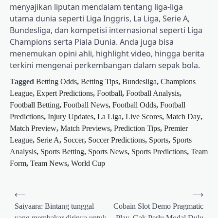
menyajikan liputan mendalam tentang liga-liga
utama dunia seperti Liga Inggris, La Liga, Serie A,
Bundesliga, dan kompetisi internasional seperti Liga
Champions serta Piala Dunia. Anda juga bisa
menemukan opini ahli, highlight video, hingga berita
terkini mengenai perkembangan dalam sepak bola.
Tagged
Betting Odds
,
Betting Tips
,
Bundesliga
,
Champions
League
,
Expert Predictions
,
Football
,
Football Analysis
,
Football Betting
,
Football News
,
Football Odds
,
Football
Predictions
,
Injury Updates
,
La Liga
,
Live Scores
,
Match Day
,
Match Preview
,
Match Previews
,
Prediction Tips
,
Premier
League
,
Serie A
,
Soccer
,
Soccer Predictions
,
Sports
,
Sports
Analysis
,
Sports Betting
,
Sports News
,
Sports Predictions
,
Team
Form
,
Team News
,
World Cup
Post
⟵
⟶
navigation
Saiyaara: Bintang tunggal
Cobain Slot Demo Pragmatic
yang membakar dirinya untuk
Play, Gak Perlu Modal Dulu