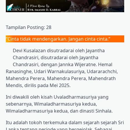
Tampilan Posting:
28
“Cinta tidak mendengarkan. Jangan cinta cinta.”
Devi Kusalazan disutradarai oleh Jayantha
Chandrasiri, disutradarai oleh Jayantha
Chandrasiri, dengan Jannka Wijeratne. Hemal
Ranasinghe, Udari Warnakulasuriya, Udararachchi,
Mahendra Perera, Mahendra Perera, Mahendrath
Mendis, dirilis pada Mei 2025.
Ini diwakili oleh kisah Uvaladharmasuriya yang
sebenarnya, Wimaladharmasuriya kedua,
Wimaladharmasuriya kedua, dan dinasti Sinhala.
Itu adalah tokoh terkemuka dalam sejarah sejarah Sri
Lanka tentang periode yang bergejolak. Sebagai